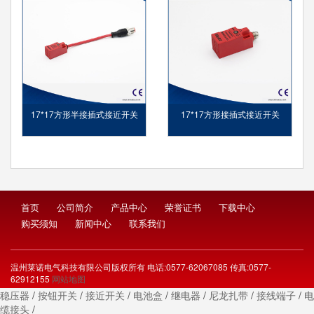
17*17方形半接插式接近开关
17*17方形接插式接近开关
首页
公司简介
产品中心
荣誉证书
下载中心
购买须知
新闻中心
联系我们
温州莱诺电气科技有限公司版权所有 电话:0577-62067085 传真:0577-
62912155
网站地图
稳压器
/
按钮开关
/
接近开关
/
电池盒
/
继电器
/
尼龙扎带
/
接线端子
/
电
缆接头
/