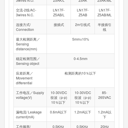
3wires N.O.
Z5AK/L
Z5AK
Z5AK/ML
交流-2线/AC-
LN17F-
LN17F-
LN17F-
3wires N.C.
Z5AB/L
Z5AB
Z5AB/ML
连接方式/
接插式
2m引线式
半接插引
Connection
线
最大检测距离／
5mm±10%
Sensing
distance(mm)
稳定检测范围／
0-4.5mm
Sensing object
应差距离／
检测距离的10％以下
Movement
differential
工作电压／Supply
10-30VDC
10-30VDC
85-
voltage(V)
纹波（p-p)
纹波（p-p)
265VAC
10％以下
10％以下
漏电流/ Leakage
0.6mA以下
1.2mA以下
1.2mA以
current(mA)
下
工作频率/
0.5KHz
0.5KHz
20Hz