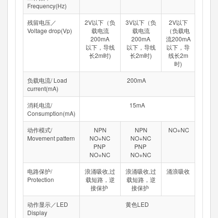
Frequency(Hz)
残留电压／
2V以下（负
3V以下（负
2V以下
Voltage drop(Vp)
载电流
载电流
（负载电
200mA
200mA
流200mA
以下，导线
以下，导线
以下，导
长2m时)
长2m时)
线长2m
时)
负载电流/ Load
200mA
current(mA)
消耗电流/
15mA
Consumption(mA)
动作模式/
NPN
NPN
NO+NC
Movement pattern
NO+NC
NO+NC
PNP
PNP
NO+NC
NO+NC
电路保护/
浪涌吸收,过
浪涌吸收,过
涌浪吸收
Protection
载短路，逆
载短路，逆
接保护
接保护
动作显示／LED
黄色LED
Display