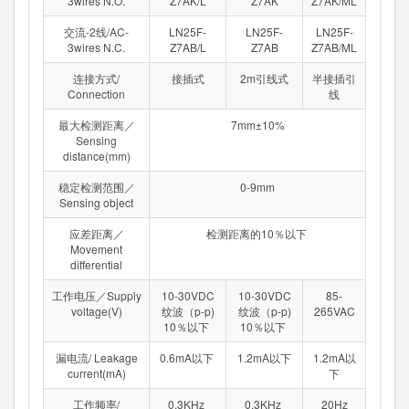
3wires N.O.
Z7AK/L
Z7AK
Z7AK/ML
交流-2线/AC-
LN25F-
LN25F-
LN25F-
3wires N.C.
Z7AB/L
Z7AB
Z7AB/ML
连接方式/
接插式
2m引线式
半接插引
Connection
线
最大检测距离／
7mm±10%
Sensing
distance(mm)
稳定检测范围／
0-9mm
Sensing object
应差距离／
检测距离的10％以下
Movement
differential
工作电压／Supply
10-30VDC
10-30VDC
85-
voltage(V)
纹波（p-p)
纹波（p-p)
265VAC
10％以下
10％以下
漏电流/ Leakage
0.6mA以下
1.2mA以下
1.2mA以
current(mA)
下
工作频率/
0.3KHz
0.3KHz
20Hz