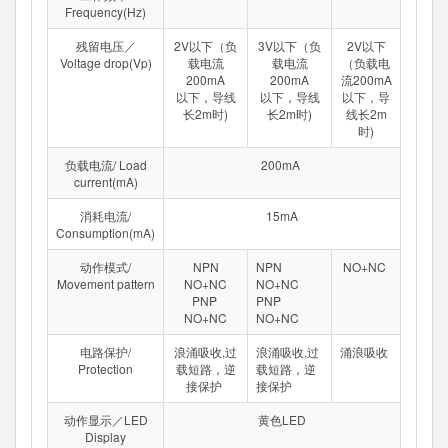
Frequency(Hz)
残留电压／
2V以下（负
3V以下（负
2V以下
Voltage drop(Vp)
载电流
载电流
（负载电
200mA
200mA
流200mA
以下，导线
以下，导线
以下，导
长2m时)
长2m时)
线长2m
时)
负载电流/ Load
200mA
current(mA)
消耗电流/
15mA
Consumption(mA)
动作模式/
NPN
NPN
NO+NC
Movement pattern
NO+NC
NO+NC
PNP
PNP
NO+NC
NO+NC
电路保护/
浪涌吸收,过
浪涌吸收,过
涌浪吸收
Protection
载短路，逆
载短路，逆
接保护
接保护
动作显示／LED
黄色LED
Display