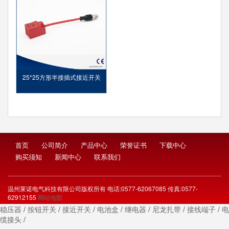
25*25方形半接插式接近开关
首页
公司简介
产品中心
荣誉证书
下载中心
购买须知
新闻中心
联系我们
温州莱诺电气科技有限公司版权所有 电话:0577-62067085 传真:0577-
62912155
网站地图
稳压器
/
按钮开关
/
接近开关
/
电池盒
/
继电器
/
尼龙扎带
/
接线端子
/
电
缆接头
/