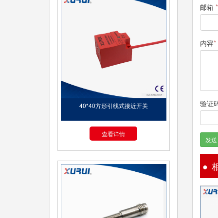
邮箱
*
内容
*
验证
40*40方形引线式接近开关
查看详情
发送